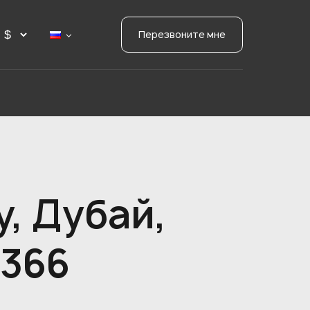
Перезвоните мне
y, Дубай,
5366