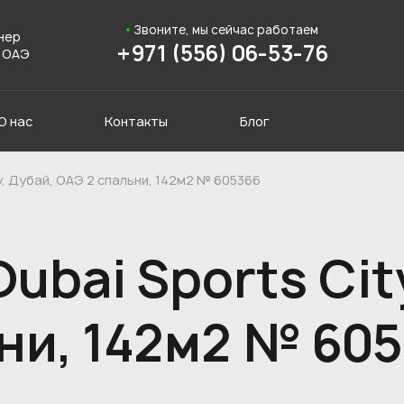
Звоните, мы сейчас работаем
нер
+971 (556) 06-53-76
 ОАЭ
О нас
Контакты
Блог
y, Дубай, ОАЭ 2 спальни, 142м2 № 605366
ubai Sports Cit
ни, 142м2 № 60