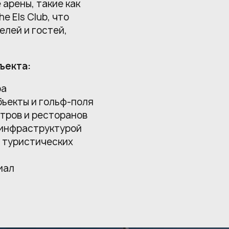
арены, такие как
he Els Club, что
елей и гостей,
ъекта:
ра
бъекты и гольф-поля
нтров и ресторанов
 инфраструктурой
х туристических
иал