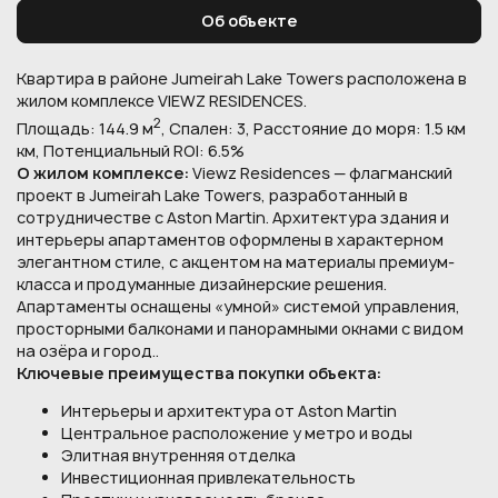
Об объекте
Квартира в районе Jumeirah Lake Towers расположена в
жилом комплексе VIEWZ RESIDENCES.
2
Площадь: 144.9 м
, Спален: 3, Расстояние до моря: 1.5 км
км, Потенциальный ROI: 6.5%
О жилом комплексе:
Viewz Residences — флагманский
проект в Jumeirah Lake Towers, разработанный в
сотрудничестве с Aston Martin. Архитектура здания и
интерьеры апартаментов оформлены в характерном
элегантном стиле, с акцентом на материалы премиум-
класса и продуманные дизайнерские решения.
Апартаменты оснащены «умной» системой управления,
просторными балконами и панорамными окнами с видом
на озёра и город..
Ключевые преимущества покупки объекта:
Интерьеры и архитектура от Aston Martin
Центральное расположение у метро и воды
Элитная внутренняя отделка
Инвестиционная привлекательность