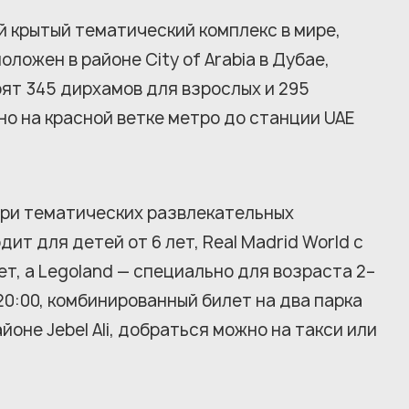
й крытый тематический комплекс в мире,
ложен в районе City of Arabia в Дубае,
тоят 345 дирхамов для взрослых и 295
о на красной ветке метро до станции UAE
 три тематических развлекательных
ит для детей от 6 лет, Real Madrid World с
т, а Legoland — специально для возраста 2–
 20:00, комбинированный билет на два парка
оне Jebel Ali, добраться можно на такси или