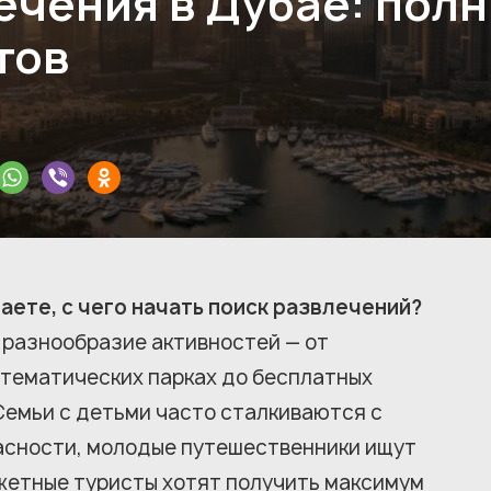
чения в Дубае: полн
тов
аете, с чего начать поиск развлечений?
 разнообразие активностей — от
 тематических парках до бесплатных
Семьи с детьми часто сталкиваются с
асности, молодые путешественники ищут
жетные туристы хотят получить максимум