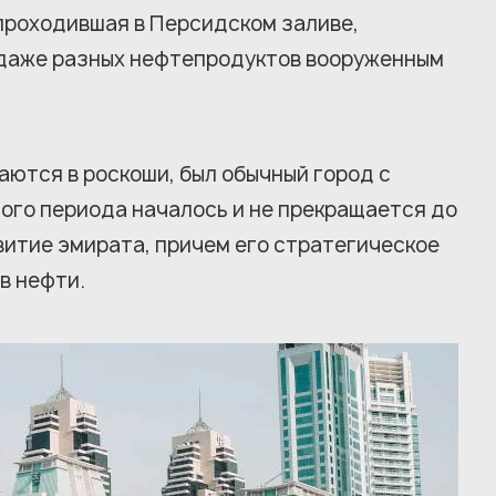
 проходившая в Персидском заливе,
одаже разных нефтепродуктов вооруженным
паются в роскоши, был обычный город с
ого периода началось и не прекращается до
витие эмирата, причем его стратегическое
в нефти.