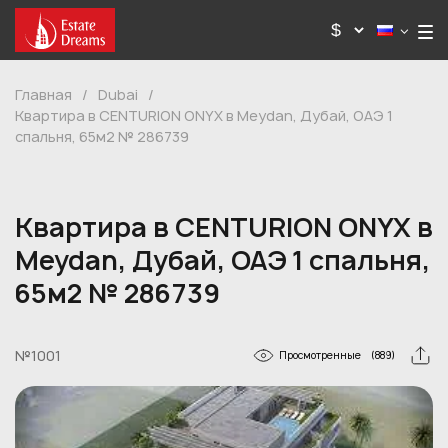
Главная
/
Dubai
/
Квартира в CENTURION ONYX в Meydan, Дубай, ОАЭ 1
спальня, 65м2 № 286739
Квартира в CENTURION ONYX в
Meydan, Дубай, ОАЭ 1 спальня,
65м2 № 286739
№1001
Просмотренные
(889)