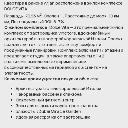
Квартира в районе Arjan расположена в жилом комплексе
DOLCE VITA.
2
Площадь: 70.96 м
, Спален: 1, Расстояние до моря: 10 км
км, Потенциальный ROI: 6–7%
О жилом комплексе:
Dolce Vita — это премиальный жилой
комплекс от застройщика Vincitore, вдохновлённый
архитектурой и атмосферой королевской Италии. Проект
создан для тех, кто ценит эстетику, комфорт и
продуманные планировки. Комплекс включает 17 этажей и
предлагает студии, а также апартаменты с 1 и 2
спальнями, выполненные с применением
высококачественных материалов и с акцентом на
элегантность.
Ключевые преимущества покупки объекта:
Архитектура в стиле королевской Италии
Панорамный бассейн и спа-зона
Современный фитнес-центр
Зоны для отдыха и лаунж-пространства
Близость к Dubai Miracle Garden
Удобная рассрочка от застройщика