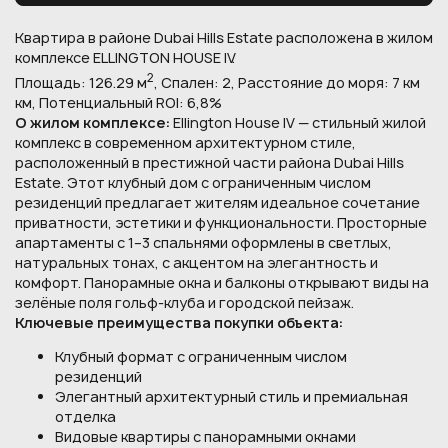
Квартира в районе Dubai Hills Estate расположена в жилом
комплексе ELLINGTON HOUSE IV.
2
Площадь: 126.29 м
, Спален: 2, Расстояние до моря: 7 км
км, Потенциальный ROI: 6,8%
О жилом комплексе:
Ellington House IV — стильный жилой
комплекс в современном архитектурном стиле,
расположенный в престижной части района Dubai Hills
Estate. Этот клубный дом с ограниченным числом
резиденций предлагает жителям идеальное сочетание
приватности, эстетики и функциональности. Просторные
апартаменты с 1–3 спальнями оформлены в светлых,
натуральных тонах, с акцентом на элегантность и
комфорт. Панорамные окна и балконы открывают виды на
зелёные поля гольф-клуба и городской пейзаж.
Ключевые преимущества покупки объекта:
Клубный формат с ограниченным числом
резиденций
Элегантный архитектурный стиль и премиальная
отделка
Видовые квартиры с панорамными окнами