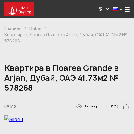
Главная
/
Dubai
/
Квартира в Floarea Grande в Arjan, Дубай, ОАЭ 41.73м2 №
578268
Квартира в Floarea Grande в
Arjan, Дубай, ОАЭ 41.73м2 №
578268
№812
Просмотренные
(515)