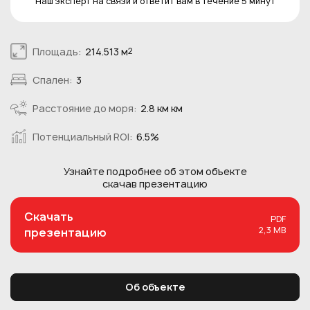
Наш эксперт на связи и ответит вам в течение 5 минут
Площадь:
214.513 м
2
Спален:
3
Расстояние до моря:
2.8 км км
Потенциальный ROI:
6.5%
Узнайте подробнее об этом
объекте
скачав презентацию
Скачать
PDF
2,3 MB
презентацию
Об объекте