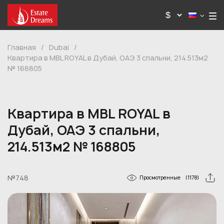
Главная
/
Dubai
/
Квартира в MBL ROYAL в Дубай, ОАЭ 3 спальни, 214.513м2
№ 168805
Квартира в MBL ROYAL в
Дубай, ОАЭ 3 спальни,
214.513м2 № 168805
№748
Просмотренные
(1178)