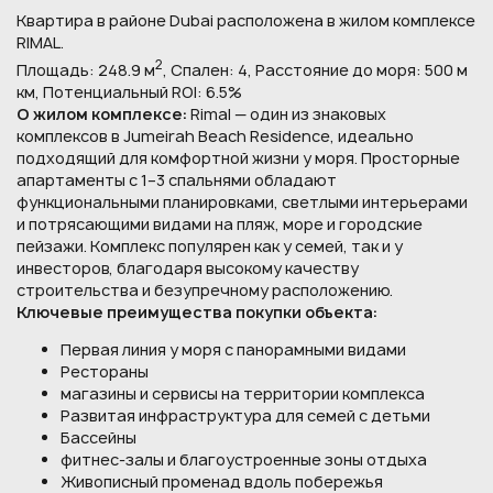
Квартира в районе Dubai расположена в жилом комплексе
RIMAL.
2
Площадь: 248.9 м
, Спален: 4, Расстояние до моря: 500 м
км, Потенциальный ROI: 6.5%
О жилом комплексе:
Rimal — один из знаковых
комплексов в Jumeirah Beach Residence, идеально
подходящий для комфортной жизни у моря. Просторные
апартаменты с 1–3 спальнями обладают
функциональными планировками, светлыми интерьерами
и потрясающими видами на пляж, море и городские
пейзажи. Комплекс популярен как у семей, так и у
инвесторов, благодаря высокому качеству
строительства и безупречному расположению.
Ключевые преимущества покупки объекта:
Первая линия у моря с панорамными видами
Рестораны
магазины и сервисы на территории комплекса
Развитая инфраструктура для семей с детьми
Бассейны
фитнес-залы и благоустроенные зоны отдыха
Живописный променад вдоль побережья