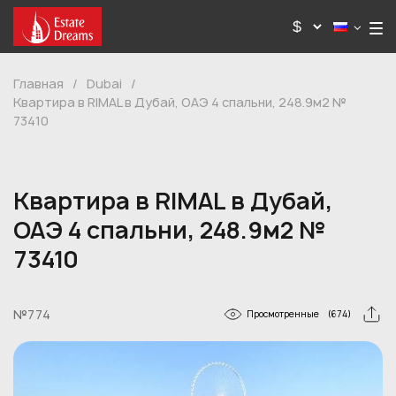
Главная
/
Dubai
/
Квартира в RIMAL в Дубай, ОАЭ 4 спальни, 248.9м2 №
73410
Квартира в RIMAL в Дубай,
ОАЭ 4 спальни, 248.9м2 №
73410
№774
Просмотренные
(674)