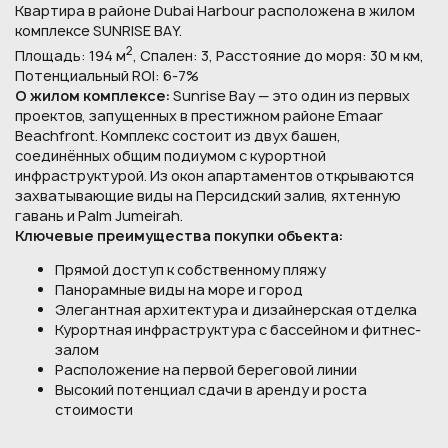
Квартира в районе Dubai Harbour расположена в жилом
комплексе SUNRISE BAY.
2
Площадь: 194 м
, Спален: 3, Расстояние до моря: 30 м км,
Потенциальный ROI: 6-7%
О жилом комплексе:
Sunrise Bay — это один из первых
проектов, запущенных в престижном районе Emaar
Beachfront. Комплекс состоит из двух башен,
соединённых общим подиумом с курортной
инфраструктурой. Из окон апартаментов открываются
захватывающие виды на Персидский залив, яхтенную
гавань и Palm Jumeirah.
Ключевые преимущества покупки объекта:
Прямой доступ к собственному пляжу
Панорамные виды на море и город
Элегантная архитектура и дизайнерская отделка
Курортная инфраструктура с бассейном и фитнес-
залом
Расположение на первой береговой линии
Высокий потенциал сдачи в аренду и роста
стоимости