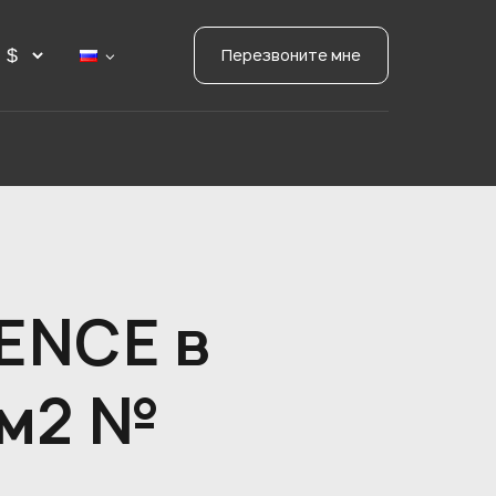
Перезвоните мне
ENCE в
7м2 №