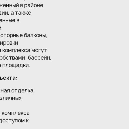
оженный в районе
дии, а также
енные в
м
сторные балконы,
нировки
 комплекса могут
обствами: бассейн,
е площадки.
ъекта:
нная отделка
азличных
 комплекса
доступом к