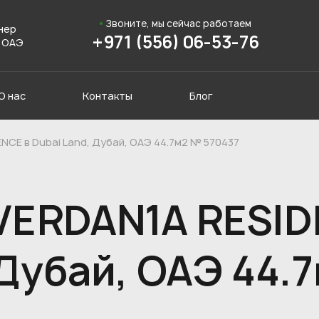
Звоните, мы сейчас работаем
нер
+971 (556) 06-53-76
 ОАЭ
О нас
Контакты
Блог
NCE в Dubai Land, Дубай, ОАЭ 44.7м2 № 570437
VERDAN1A RESID
 Дубай, ОАЭ 44.