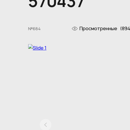
570437
Просмотренные
(894
№684