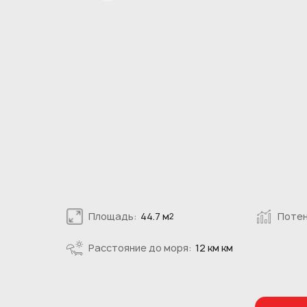
Площадь:
44.7 м
Потен
2
Расстояние до моря:
12 км км