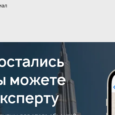
иал
 остались
ы можете
эксперту