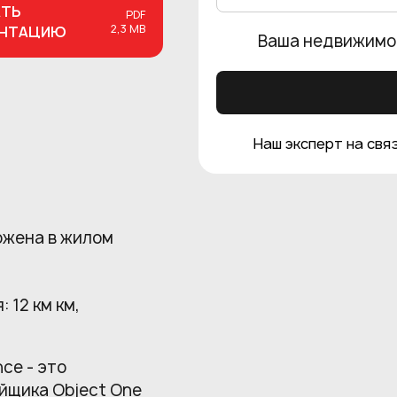
АТЬ
PDF
2,3 MB
ЕНТАЦИЮ
Ваша недвижимо
Наш эксперт на связ
ожена в жилом
 12 км км,
ce - это
йщика Object One