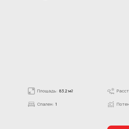
Площадь:
83.2 м
Расст
2
Спален:
1
Потен