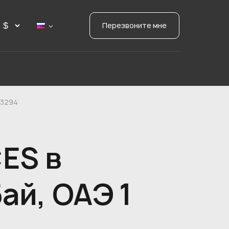
Перезвоните мне
73294
ES в
ай, ОАЭ 1