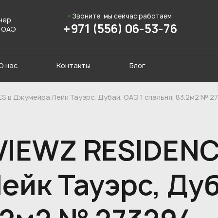
Звоните, мы сейчас работаем
нер
+971 (556) 06-53-76
 ОАЭ
О нас
Контакты
Блог
S в Джумейра Лейк Тауэрс, Дубай, ОАЭ 1 спальня, 83.2м2 № 2
VIEWZ RESIDENC
йк Тауэрс, Дуб