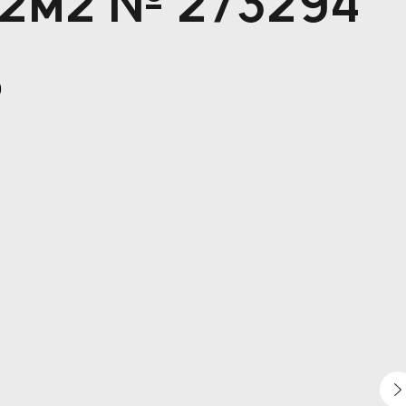
.2м2 № 273294
)