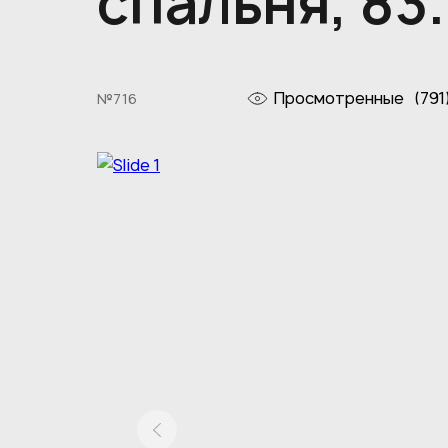
спальня, 83
Просмотренные
(791
№716