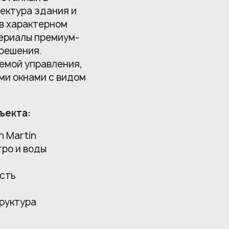
тектура здания и
в характерном
териалы премиум-
решения.
емой управления,
ми окнами с видом
ъекта:
n Martin
ро и воды
сть
руктура