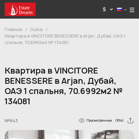
Главная
/
Dubai
/
Квартира в VINCITORE BENESSERE в Arjan, Дубай, ОАЭ 1
спальня, 70.6992м2 № 134081
Квартира в VINCITORE
BENESSERE в Arjan, Дубай,
ОАЭ 1 спальня, 70.6992м2 №
134081
№843
Просмотренные
(1014)