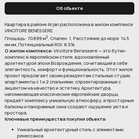
Об объекте
Квартира в районе Arjan расположена в жилом комплексе
VINCITORE BENESSERE.
2
Площадь: 70.699 м
, Спален: 1, Расстояние до моря: 14.5
км км, Потенциальный ROI: 6,5%
О жилом комплексе:
Vincitore Benessere — это бутик-
комплекс в европейском стиле, вдохновлённый
архитектурой эпохи Возрождения, сочетающий в себе
элегантность, комфорт и функциональность. Этот жилой
проект предлагает своим резидентам стильные студии,
апартаменты с 1 и 2 спальнями, спроектированные с
акцентом на качество и эстетику. Архитектура,
напоминающая классические европейские дворцы,
придаёт комплексу уникальную атмосферу, а просторные
балконы и панорамные окна создают ощущение уюта и
простора.
Ключевые преимущества покупки объекта:
Уникальный архитектурный стиль с элементами
ренессанса