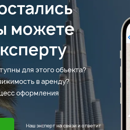
 остались
ы можете
эксперту
тупны для этого объекта?
вижимость в аренду?
оцесс оформления
Наш эксперт на связи и ответит