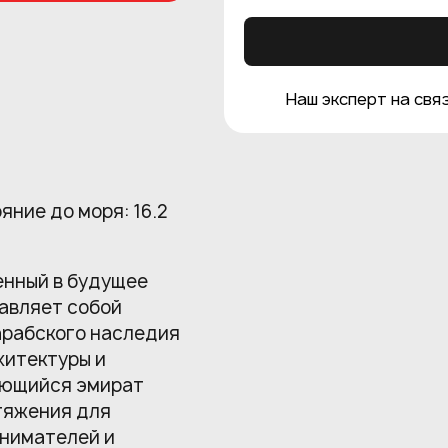
Наш эксперт на связ
ояние до моря: 16.2
енный в будущее
авляет собой
арабского наследия
хитектуры и
ающийся эмират
тяжения для
нимателей и