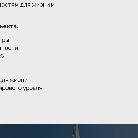
ностям для жизни и
ъекта:
тры
пности
4%
для жизни
ирового уровня