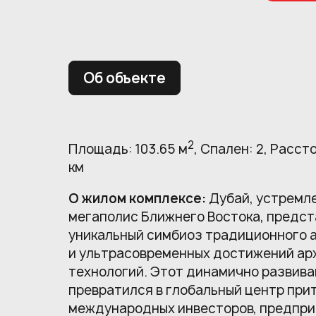
Об объекте
2
Площадь: 103.65 м
, Спален: 2, Расст
км
О жилом комплексе:
Дубай, устремл
мегаполис Ближнего Востока, предст
уникальный симбиоз традиционного 
и ультрасовременных достижений ар
технологий. Этот динамично развив
превратился в глобальный центр при
международных инвесторов, предпри