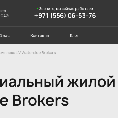
Звоните, мы сейчас работаем
нер
+971 (556) 06-53-76
 ОАЭ
О нас
Контакты
Блог
мплекс LIV Waterside Brokers
иальный жилой
e Brokers