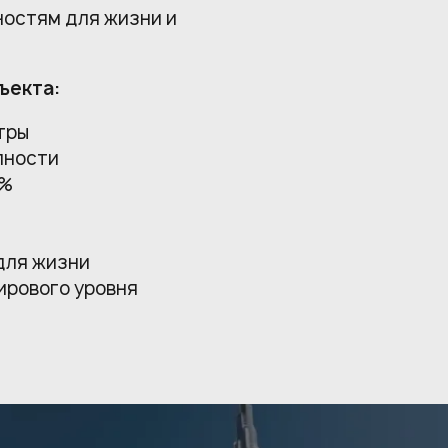
ностям для жизни и
ъекта:
тры
пности
4%
для жизни
ирового уровня