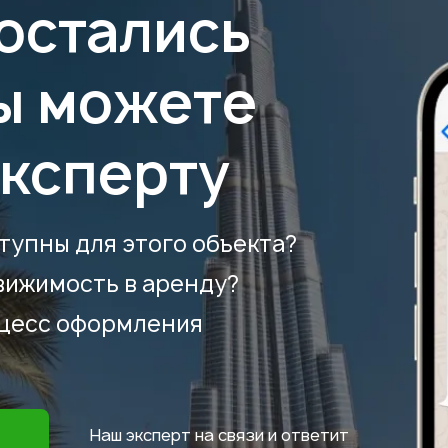
 остались
ы можете
эксперту
тупны для этого объекта?
вижимость в аренду?
оцесс оформления
Наш эксперт на связи и ответит