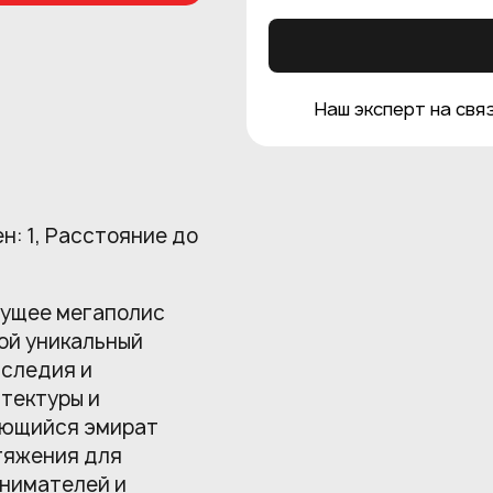
Наш эксперт на связ
ен: 1, Расстояние до
дущее мегаполис
ой уникальный
аследия и
тектуры и
ающийся эмират
тяжения для
нимателей и