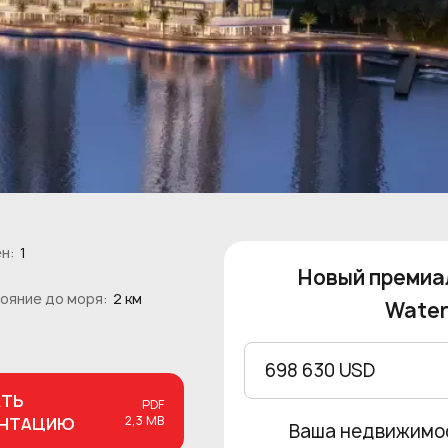
н:
1
Новый премиа
ояние до моря:
2 км
Water
698 630 USD
АТЬ
PDF
2,3 MB
ЕНТАЦИЮ
Ваша недвижимо