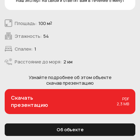
Наш эксперт на связи и ответит вам в течение 5 минут
Площадь:
100 м
2
Этажность:
54
Спален:
1
Расстояние до моря:
2 км
Узнайте подробнее об этом
объекте
скачав презентацию
Скачать
PDF
2,3 MB
презентацию
Об объекте