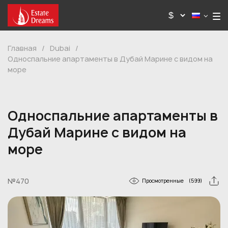
Главная
/
Dubai
/
Односпальние апартаменты в Дубай Марине с видом на
море
Односпальние апартаменты в
Дубай Марине с видом на
море
№470
Просмотренные
(599)