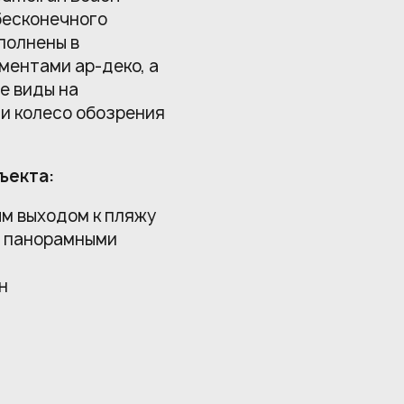
бесконечного
полнены в
ментами ар-деко, а
е виды на
 и колесо обозрения
ъекта:
ым выходом к пляжу
с панорамными
н