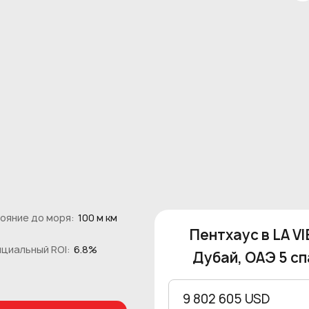
ояние до моря:
100 м км
Пентхаус в LA V
циальный ROI:
6.8%
Дубай, ОАЭ 5 сп
9 802 605 USD