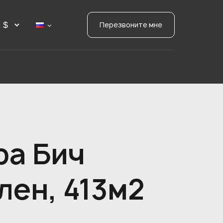
Перезвоните мне
ра Бич
лен, 413м2