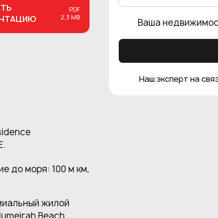
АТЬ
PDF
2,3 MB
ЕНТАЦИЮ
Ваша недвижимос
Наш эксперт на связ
sidence
E.
ие до моря: 100 м км,
емиальный жилой
Jumeirah Beach