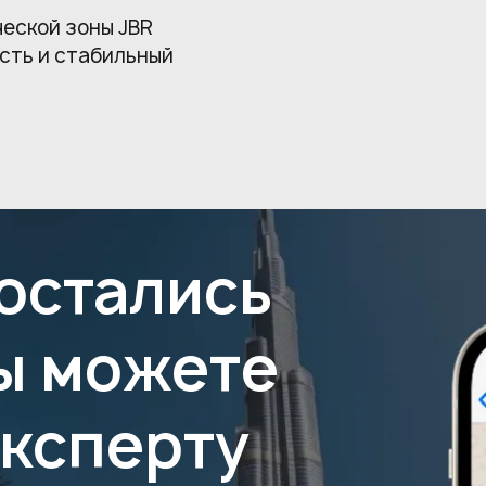
еской зоны JBR
сть и стабильный
 остались
ы можете
эксперту