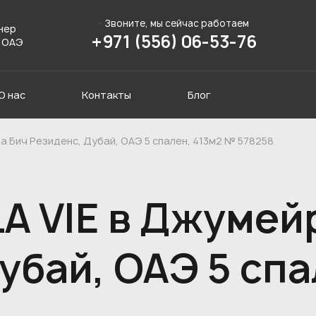
Звоните, мы сейчас работаем
нер
+971 (556) 06-53-76
 ОАЭ
О нас
Контакты
Блог
ра Бич Резиденс, Дубай, ОАЭ 5 спален, 413м2 № 578258
LA VIE в Джумей
убай, ОАЭ 5 спа