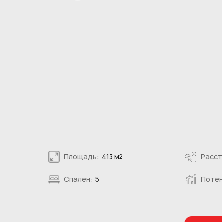
Площадь:
413 м
Расст
2
Спален:
5
Потен