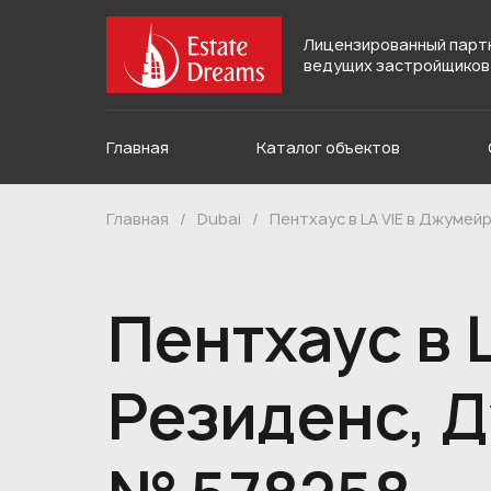
Лицензированный парт
ведущих застройщиков
Главная
Каталог объектов
Главная
/
Dubai
/
Пентхаус в LA VIE в Джумей
Пентхаус в 
Резиденс, Д