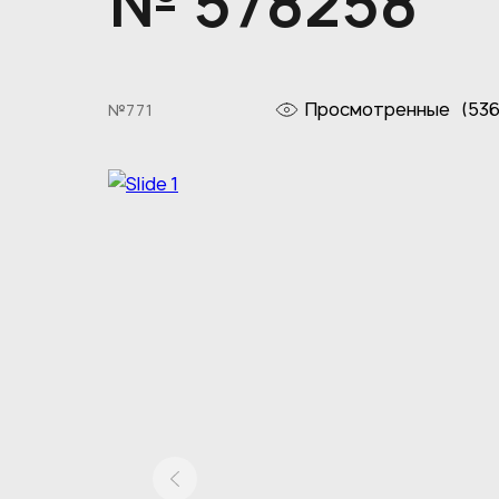
№ 578258
Просмотренные
(536
№771