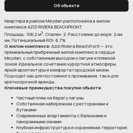
Об объекте
Квартира в районе Meydan расположена в жилом
комплексе AZIZI RIVIERA BEACHFRONT.
2
Площадь: 106.2 м
, Спален: 2, Расстояние до моря: 2 км
км, Потенциальный ROI: 6,7%
О жилом комплексе:
Azizi Riviera Beachfront — это
премиальный прибрежный жилой комплекс в сердце
Meydan, с собственным выходом к лагуне и пляжной
зоной. Идеальное сочетание курортной атмосферы,
яркой архитектуры и комфорта городской жизни.
Подходит как для постоянного проживания, так и для
краткосрочной аренды.
Ключевые преимущества покупки объекта:
Частный пляж на берегу лагуны
Собственная набережная с ресторанами и
бутиками
Современные апартаменты с балконами и
панорамными окнами
Клубная инфраструктура и охраняемая территория