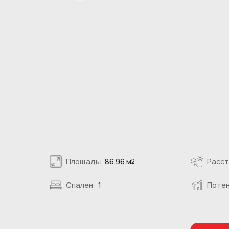
Площадь:
86.96 м
Расст
2
Спален:
1
Потен