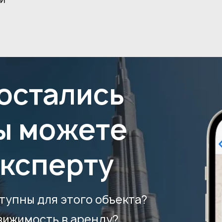
 остались
ы можете
эксперту
тупны для этого объекта?
вижимость в аренду?