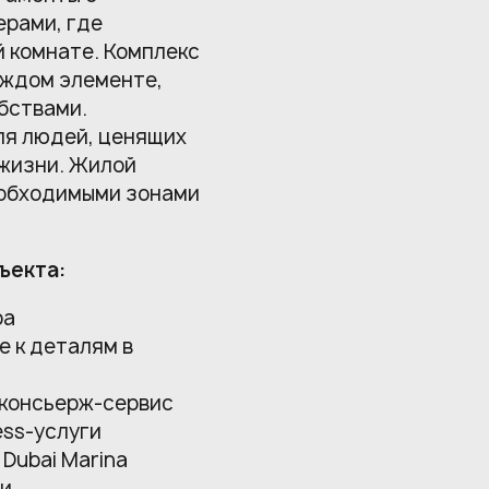
ерами, где
й комнате. Комплекс
аждом элементе,
бствами.
ля людей, ценящих
 жизни. Жилой
еобходимыми зонами
ъекта:
ра
е к деталям в
 консьерж-сервис
ess-услуги
Dubai Marina
ми