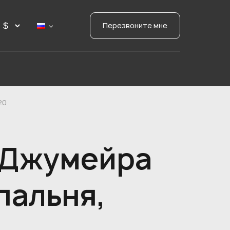
Перезвоните мне
20
в Джумейра
пальня,