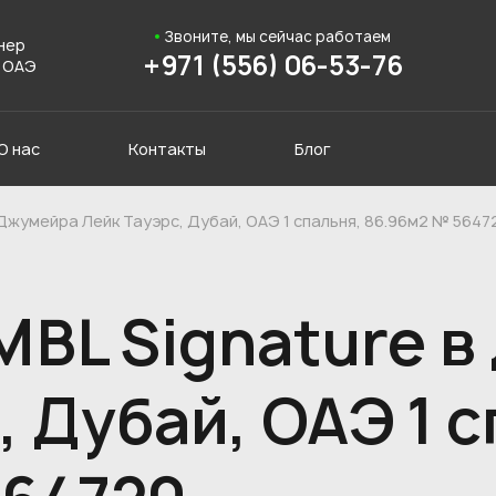
Звоните, мы сейчас работаем
нер
+971 (556) 06-53-76
 ОАЭ
О нас
Контакты
Блог
 Джумейра Лейк Тауэрс, Дубай, ОАЭ 1 спальня, 86.96м2 № 5647
MBL Signature 
, Дубай, ОАЭ 1 с