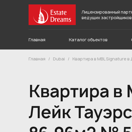
Лицензированный парт
ведущих застройщиков
Главная
Каталог объектов
Главная
/
Dubai
/
Квартира в MBL Signature в
Квартира в 
Лейк Тауэрс