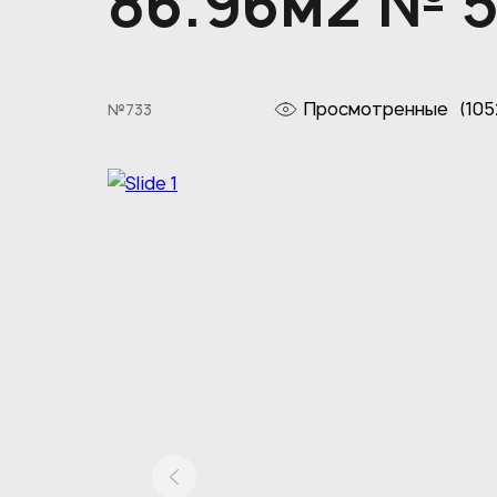
86.96м2 № 
Просмотренные
(105
№733