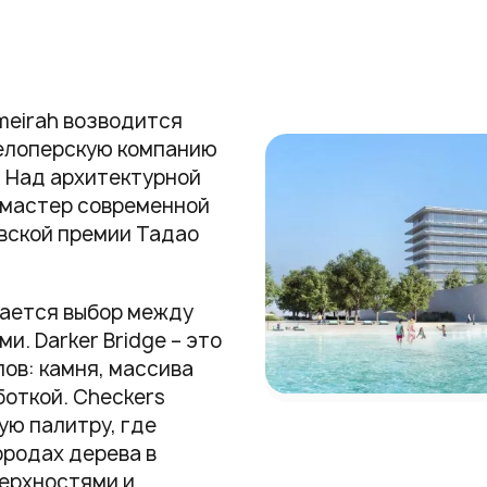
meirah возводится
велоперскую компанию
. Над архитектурной
 мастер современной
вской премии Тадао
гается выбор между
. Darker Bridge – это
ов: камня, массива
боткой. Checkers
ую палитру, где
ородах дерева в
ерхностями и