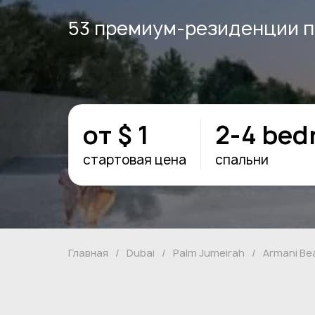
53 премиум-резиденции пл
от $ 1
2-4 be
стартовая цена
спальни
Главная
/
Dubai
/
Palm Jumeirah
/
Armani Be