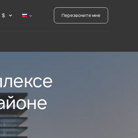
Перезвоните мне
плексе
районе