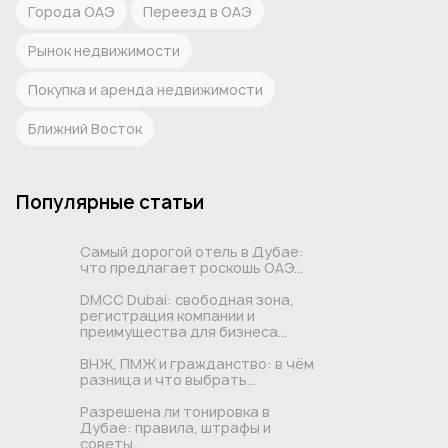
Города ОАЭ
Переезд в ОАЭ
Рынок недвижимости
Покупка и аренда недвижимости
Ближний Восток
Популярные статьи
Самый дорогой отель в Дубае:
что предлагает роскошь ОАЭ...
DMCC Dubai: свободная зона,
регистрация компании и
преимущества для бизнеса...
ВНЖ, ПМЖ и гражданство: в чём
разница и что выбрать...
Разрешена ли тонировка в
Дубае: правила, штрафы и
советы...