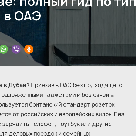
ае: полный гид по ти
 в ОАЭ
к в Дубае?
Приехав в ОАЭ без подходящего
с разряженными гаджетами и без связи в
пользуется британский стандарт розеток
тся от российских и европейских вилок. Без
 зарядить телефон, ноутбук или другие
для деловых поездок и семейных