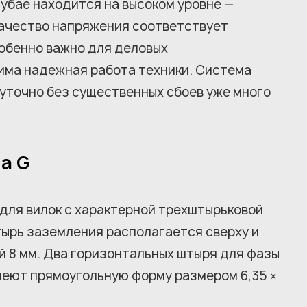
убае находится на высоком уровне —
качество напряжения соответствует
обенно важно для деловых
има надежная работа техники. Система
уточно без существенных сбоев уже много
а G
для вилок с характерной трехштырьковой
тырь заземления располагается сверху и
й 8 мм. Два горизонтальных штыря для фазы
имеют прямоугольную форму размером 6,35 ×