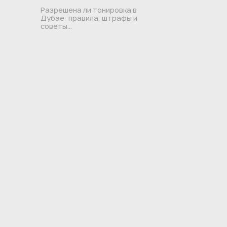
Разрешена ли тонировка в
Дубае: правила, штрафы и
советы...