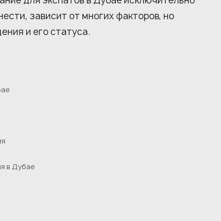
ние для экспатов в Дубае исключительно
ести, зависит от многих факторов, но
ения и его статуса.
бае
ия
я в Дубае