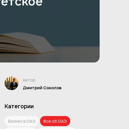
тетское
Автор
Дмитрий Соколов
Категории
Бизнес в ОАЭ
Все об ОАЭ