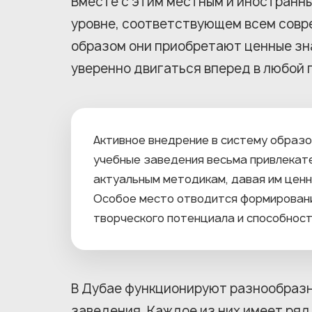
Вместе с этим местным и иностранн
уровне, соответствующем всем совр
образом они приобретают ценные зна
уверенно двигаться вперед в любой
Активное внедрение в систему образо
учебные заведения весьма привлекат
актуальным методикам, давая им цен
Особое место отводится формировани
творческого потенциала и способност
В Дубае функционируют разнообразн
заведения. Каждое из них имеет ряд